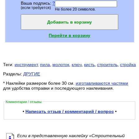
Ваша подпись:
?
(если требуется)
Не более 20 символов.
Добавить в корзину
Перейти в корзину
Теги:
инструмент
,
пила
,
молоток
,
ключ
,
кисть
,
строитель
,
стройка
Разделы:
ДРУГИЕ
* Наклейки размером более 30 см.
изготавливаются частями
для удобства отправки и последующего наклеивания.
Комментарии / отзывы
•
Написать отзыв / комментарий / вопрос
•
Если в представленную наклейку «Строительный