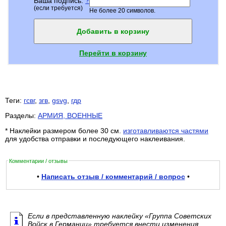
Ваша подпись:
?
(если требуется)
Не более 20 символов.
Добавить в корзину
Перейти в корзину
Теги:
гсвг
,
згв
,
gsvg
,
гдр
Разделы:
АРМИЯ, ВОЕННЫЕ
* Наклейки размером более 30 см.
изготавливаются частями
для удобства отправки и последующего наклеивания.
Комментарии / отзывы
•
Написать отзыв / комментарий / вопрос
•
Если в представленную наклейку «Группа Советских
Войск в Германии» требуется внести изменения