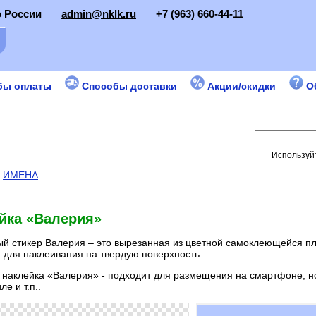
о России
admin@nklk.ru
+7 (963) 660-44-11
бы оплаты
Способы доставки
Акции/скидки
О
Используйт
:
ИМЕНА
йка «Валерия»
й стикер Валерия – это вырезанная из цветной самоклеющейся пл
 для наклеивания на твердую поверхность.
наклейка «Валерия» - подходит для размещения на смартфоне, но
е и т.п..