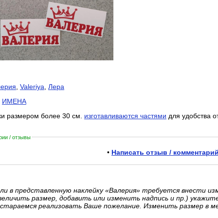
лерия
,
Valeriya
,
Лера
:
ИМЕНА
ки размером более 30 см.
изготавливаются частями
для удобства о
ии / отзывы
•
Написать отзыв / комментарий
ли в представленную наклейку «Валерия» требуется внести из
величить размер, добавить или изменить надпись и пр.) укажит
стараемся реализовать Ваше пожелание. Изменить размер в м