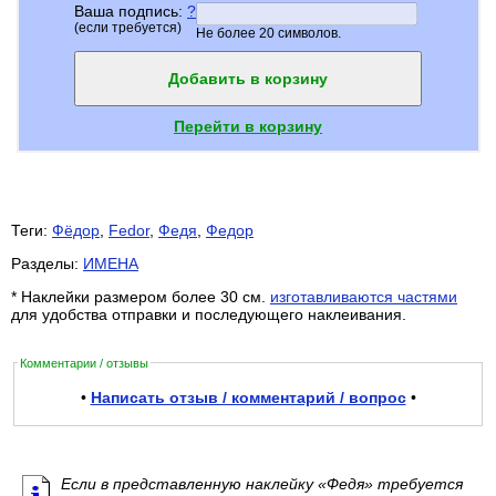
Ваша подпись:
?
(если требуется)
Не более 20 символов.
Добавить в корзину
Перейти в корзину
Теги:
Фёдор
,
Fedor
,
Федя
,
Федор
Разделы:
ИМЕНА
* Наклейки размером более 30 см.
изготавливаются частями
для удобства отправки и последующего наклеивания.
Комментарии / отзывы
•
Написать отзыв / комментарий / вопрос
•
Если в представленную наклейку «Федя» требуется