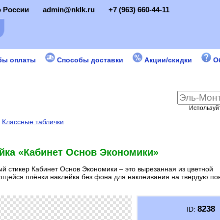
о России
admin@nklk.ru
+7 (963) 660-44-11
бы оплаты
Способы доставки
Акции/скидки
О
Используйт
:
Классные таблички
йка «Кабинет Основ Экономики»
й стикер Кабинет Основ Экономики – это вырезанная из цветной
щейся плёнки наклейка без фона для наклеивания на твердую пов
8238
ID: