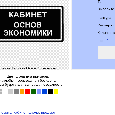
Тип:
Выберите 
Фактура:
Размер - 
Количеств
Фон:
?
клейка Кабинет Основ Экономики
Цвет фона для примера.
Наклейки производятся без фона.
м будет являться ваша поверхность.
номика
,
кабинет
,
школа
,
предмет