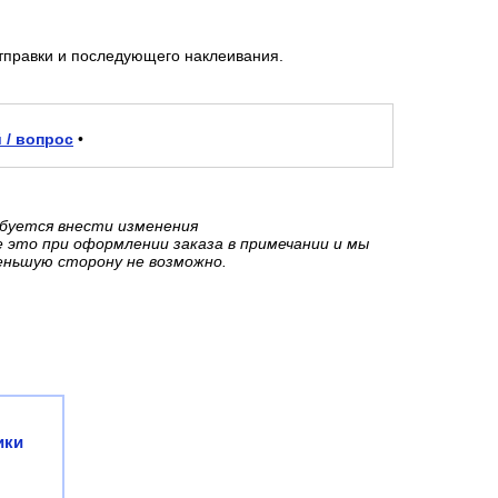
тправки и последующего наклеивания.
 / вопрос
•
ебуется внести изменения
е это при оформлении заказа в примечании и мы
еньшую сторону не возможно.
ики