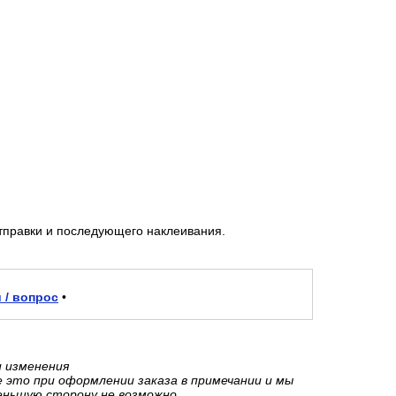
тправки и последующего наклеивания.
 / вопрос
•
и изменения
е это при оформлении заказа в примечании и мы
еньшую сторону не возможно.