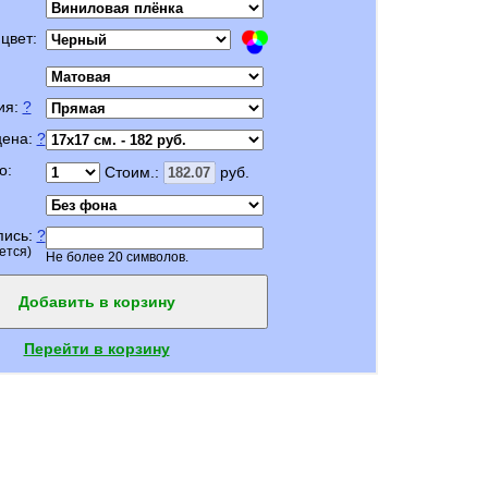
цвет:
ия:
?
цена:
?
о:
Стоим.:
руб.
пись:
?
ется)
Не более 20 символов.
Добавить в корзину
Перейти в корзину