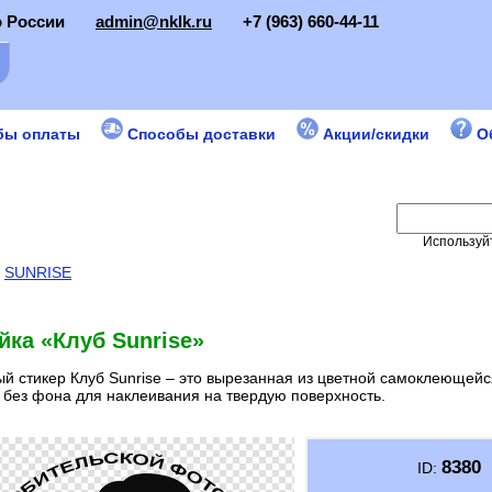
о России
admin@nklk.ru
+7 (963) 660-44-11
бы оплаты
Способы доставки
Акции/скидки
О
Используйт
:
SUNRISE
йка «Клуб Sunrise»
й стикер Клуб Sunrise – это вырезанная из цветной самоклеющейс
 без фона для наклеивания на твердую поверхность.
8380
ID: