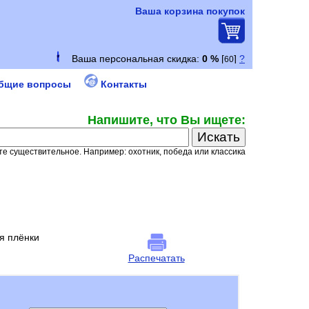
Ваша корзина покупок
бщие вопросы
Контакты
Напишите, что Вы ищете:
е существительное. Например: охотник, победа или классика
я плёнки
Распечатать