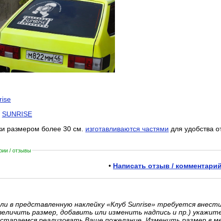
rise
:
SUNRISE
ки размером более 30 см.
изготавливаются частями
для удобства о
ии / отзывы
•
Написать отзыв / комментарий
ли в представленную наклейку «Клуб Sunrise» требуется внест
величить размер, добавить или изменить надпись и пр.) укажит
стараемся реализовать Ваше пожелание. Изменить размер в м