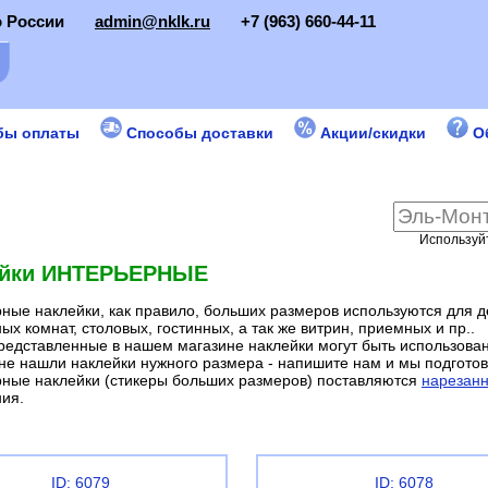
о России
admin@nklk.ru
+7 (963) 660-44-11
бы оплаты
Способы доставки
Акции/скидки
О
Используйт
ейки ИНТЕРЬЕРНЫЕ
ные наклейки, как правило, больших размеров используются для 
ных комнат, столовых, гостинных, а так же витрин, приемных и пр..
едставленные в нашем магазине наклейки могут быть использован
не нашли наклейки нужного размера - напишите нам и мы подгото
ные наклейки (стикеры больших размеров) поставляются
нарезанн
ия.
ID: 6079
ID: 6078