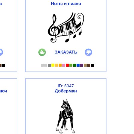
а
Ноты и пиано
ЗАКАЗАТЬ
ID: 6047
люч
Доберман