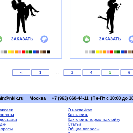
ЗАКАЗАТЬ
ЗАКАЗАТЬ
. . .
<
1
3
4
5
6
in@nklk.ru
Москва
+7 (963) 660-44-11 (Пн-Пт с 10:00 до 18
наклеек
О наклейках
оплаты
Как клеить
доставки
Как клеить термо-наклейку
идки
Статьи
опросы
Общие вопросы