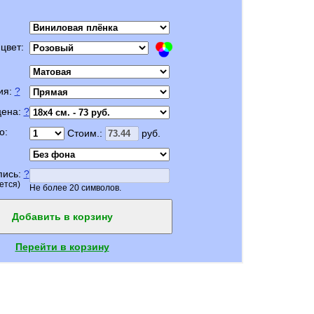
цвет:
ия:
?
цена:
?
о:
Стоим.:
руб.
пись:
?
ется)
Не более 20 символов.
Добавить в корзину
Перейти в корзину