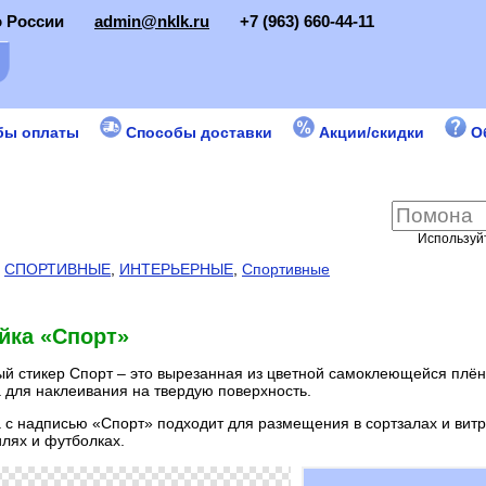
о России
admin@nklk.ru
+7 (963) 660-44-11
бы оплаты
Способы доставки
Акции/скидки
О
Используйт
:
СПОРТИВНЫЕ
,
ИНТЕРЬЕРНЫЕ
,
Спортивные
йка «Спорт»
й стикер Спорт – это вырезанная из цветной самоклеющейся плён
 для наклеивания на твердую поверхность.
 с надписью «Спорт» подходит для размещения в сортзалах и витр
лях и футболках.