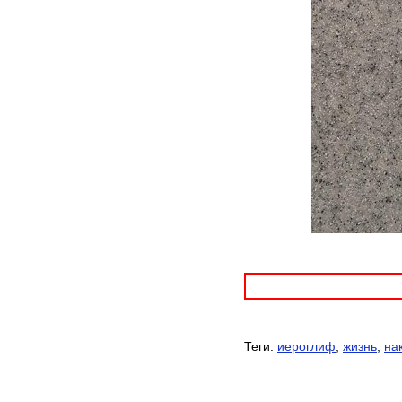
Теги:
иероглиф
,
жизнь
,
на