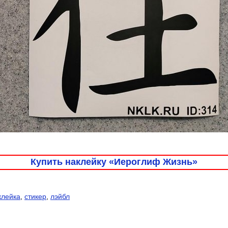
Купить наклейку «Иероглиф Жизнь»
клейка
,
стикер
,
лэйбл