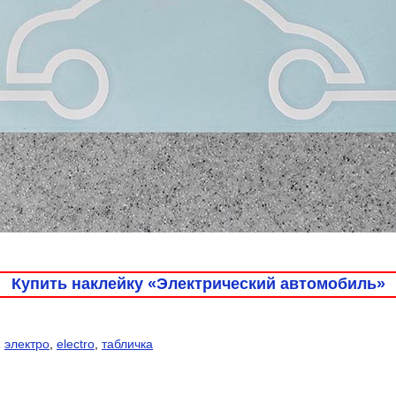
Купить наклейку «Электрический автомобиль»
,
электро
,
electro
,
табличка