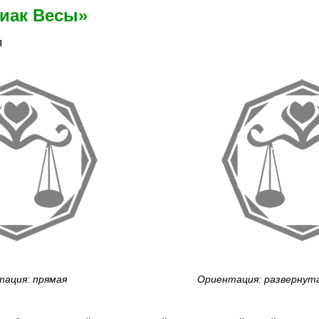
диак Весы»
ы
ация: прямая
Ориентация: развернут