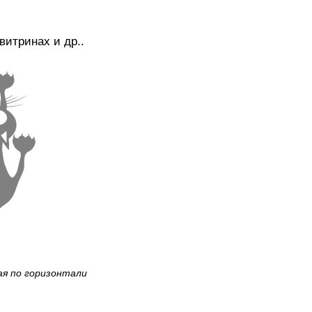
итринах и др..
ая по горизонтали