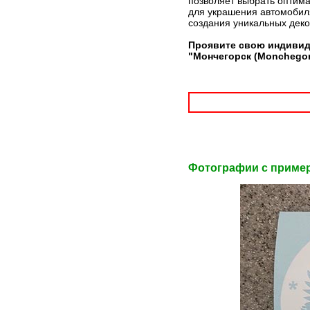
позволяет выбрать оптима
для украшения автомобиля
создания уникальных дек
Проявите свою индивид
"Мончегорск (Monchegor
Фотографии c приме