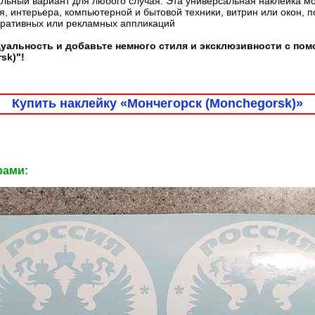
льный вариант для любого случая. Эта универсальная наклейка м
, интерьера, компьютерной и бытовой техники, витрин или окон, 
оративных или рекламных аппликаций
уальность и добавьте немного стиля и эксклюзивности с по
sk)"!
Купить наклейку «Мончегорск (Monchegorsk)»
рами: