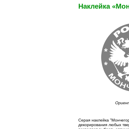
Наклейка «Мон
Ориент
Серая наклейка "Мончегор
декорирования любых твер