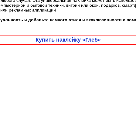
любого случая. Эта универсальная наклейка может быть использо
омпьютерной и бытовой техники, витрин или окон, подарков, смарт
 или рекламных аппликаций
альность и добавьте немного стиля и эксклюзивности с пом
Купить наклейку «Глеб»