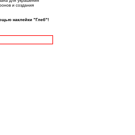
вана для украшения
фонов и создания
ощью наклейки "Глеб"!