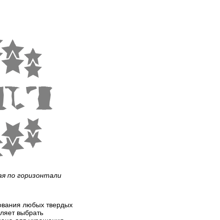
ая по горизонтали
рования любых твердых
оляет выбрать