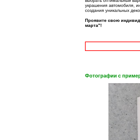
выбрать оптимальный вари
украшения автомобиля, ин
создания уникальных дек
Проявите свою индивиду
марта"!
Фотографии c приме