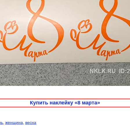
Купить наклейку «8 марта»
нь
,
женщина
,
весна