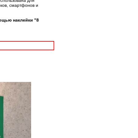
использована для
рков, смартфонов и
ощью наклейки "8