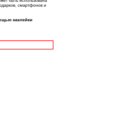
ожет быть использована
подарков, смартфонов и
мощью наклейки