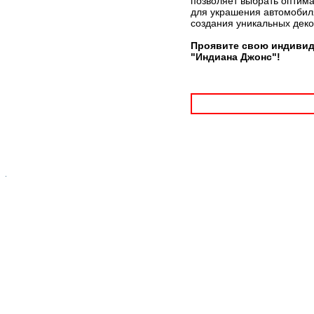
позволяет выбрать оптима
для украшения автомобиля
создания уникальных дек
Проявите свою индивид
"Индиана Джонс"!