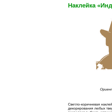
Наклейка «Ин
Ориент
Светло-коричневая наклей
декорирования любых твер