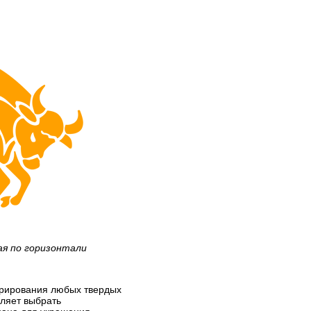
ая по горизонтали
корирования любых твердых
оляет выбрать