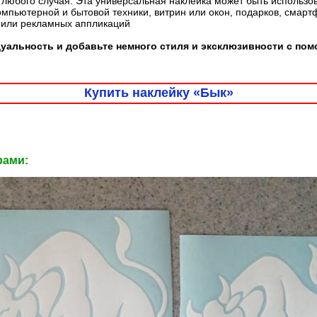
любого случая. Эта универсальная наклейка может быть использо
омпьютерной и бытовой техники, витрин или окон, подарков, смарт
 или рекламных аппликаций
альность и добавьте немного стиля и эксклюзивности с пом
Купить наклейку «Бык»
рами: