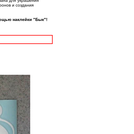
вана для украшения
фонов и создания
ощью наклейки "Бык"!