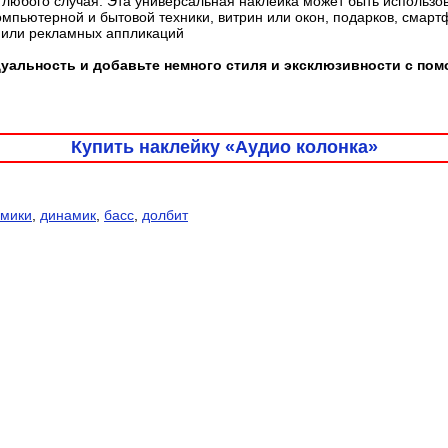
любого случая. Эта универсальная наклейка может быть использо
омпьютерной и бытовой техники, витрин или окон, подарков, смарт
 или рекламных аппликаций
уальность и добавьте немного стиля и эксклюзивности с по
Купить наклейку «Аудио колонка»
мики
,
динамик
,
басс
,
долбит