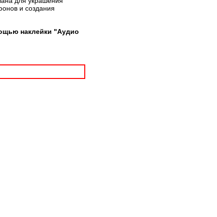
вана для украшения
фонов и создания
мощью наклейки "Аудио