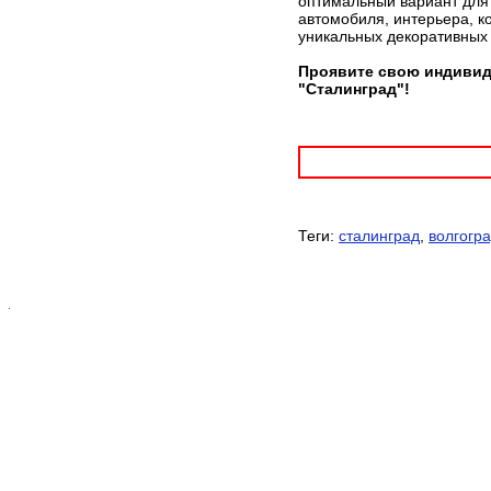
оптимальный вариант для 
автомобиля, интерьера, к
уникальных декоративных
Проявите свою индивид
"Сталинград"!
Теги:
сталинград
,
волгогр