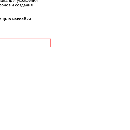
вана для украшения
фонов и создания
мощью наклейки