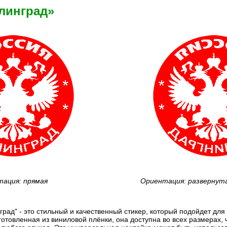
линград»
ация: прямая
Ориентация: развернут
град" - это стильный и качественный стикер, который подойдет дл
готовленная из виниловой плёнки, она доступна во всех размерах, 