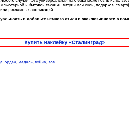
любого случая. Эта универсальная наклейка может быть использо
омпьютерной и бытовой техники, витрин или окон, подарков, смарт
 или рекламных аппликаций
уальность и добавьте немного стиля и эксклюзивности с по
Купить наклейку «Сталинград»
ад
,
орден
,
медаль
,
война
,
вов