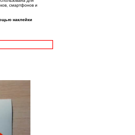
использована для
рков, смартфонов и
мощью наклейки