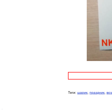
Теги:
шарик
,
праздник
,
во