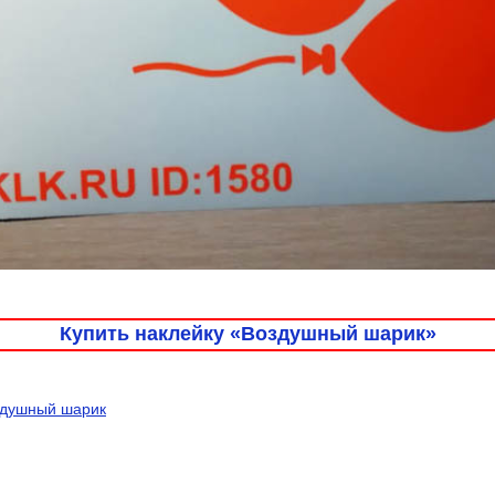
Купить наклейку «Воздушный шарик»
здушный шарик