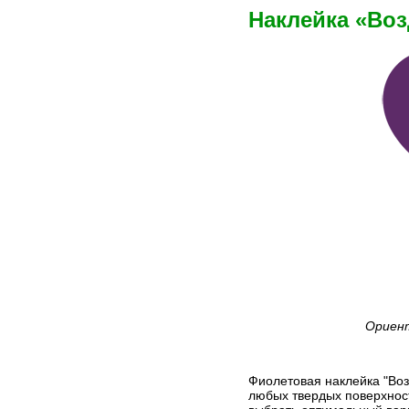
Наклейка «Во
Ориент
Фиолетовая наклейка "Воз
любых твердых поверхност