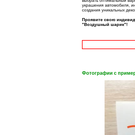
выбрать оптимальный вари
украшения автомобиля, ин
создания уникальных дек
Проявите свою индивид
"Воздушный шарик"!
Фотографии c приме