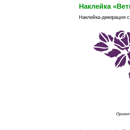
Наклейка «Ве
Наклейка-декорация с
Ориент