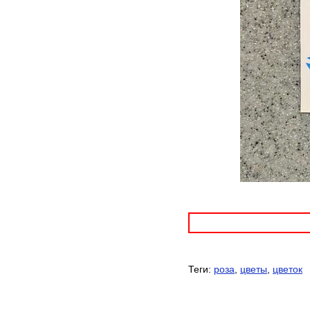
Теги:
роза
,
цветы
,
цветок