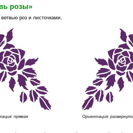
твь розы»
 ветвью роз и листочками.
ация: прямая
Ориентация: развернут