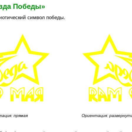
езда Победы»
риотический символ победы.
ация: прямая
Ориентация: развернут