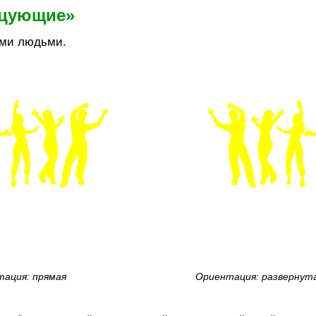
нцующие»
ими людьми.
ация: прямая
Ориентация: развернут