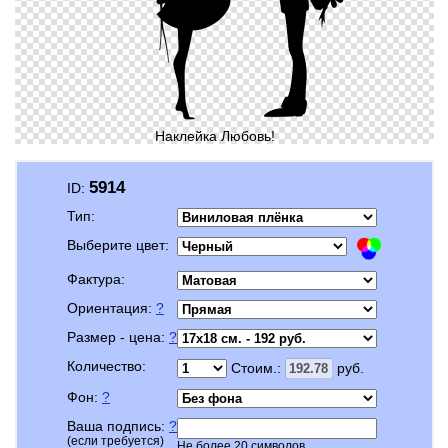
Наклейка Любовь!
5914
ID:
Тип:
Выберите цвет:
Фактура:
Ориентация:
?
Размер - цена:
?
Количество:
Стоим.:
руб.
Фон:
?
Ваша подпись:
?
(если требуется)
Не более 20 символов.