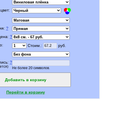
цвет:
ия:
?
цена:
?
о:
Стоим.:
руб.
пись:
?
ется)
Не более 20 символов.
Добавить в корзину
Перейти в корзину