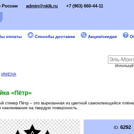
о России
admin@nklk.ru
+7 (963) 660-44-11
бы оплаты
Способы доставки
Акции/скидки
О
Используйт
:
ИМЕНА
йка «Пётр»
й стикер Пётр – это вырезанная из цветной самоклеющейся плёнк
 наклеивания на твердую поверхность.
6292
ID: