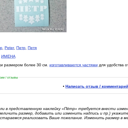
р
,
Peter
,
Петр
,
Петя
:
ИМЕНА
ки размером более 30 см.
изготавливаются частями
для удобства о
ии / отзывы
•
Написать отзыв / комментарий
ли в представленную наклейку «Пётр» требуется внести изме
величить размер, добавить или изменить надпись и пр.) укажит
стараемся реализовать Ваше пожелание. Изменить размер в м