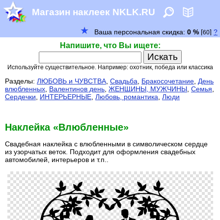
Магазин наклеек NKLK.RU
Напишите, что Вы ищете:
Используйте существительное. Например: охотник, победа или классика
Разделы:
ЛЮБОВЬ и ЧУВСТВА
,
Свадьба
,
Бракосочетание
,
День
влюбленных
,
Валентинов день
,
ЖЕНЩИНЫ, МУЖЧИНЫ
,
Семья
,
Сердечки
,
ИНТЕРЬЕРНЫЕ
,
Любовь, романтика
,
Люди
Наклейка «Влюбленные»
Свадебная наклейка с влюбленными в символическом сердце
из узорчатых веток. Подходит для оформления свадебных
автомобилей, интерьеров и т.п..