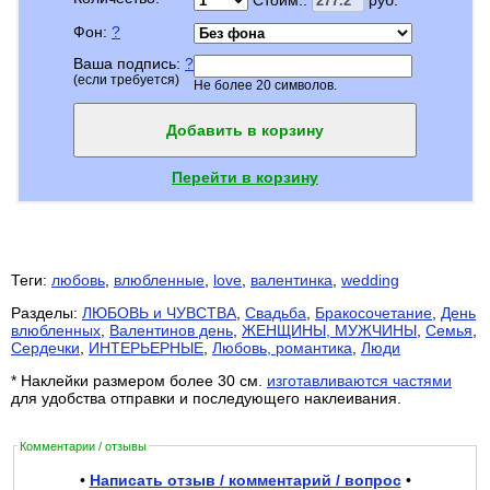
Фон:
?
Ваша подпись:
?
(если требуется)
Не более 20 символов.
Добавить в корзину
Перейти в корзину
Теги:
любовь
,
влюбленные
,
love
,
валентинка
,
wedding
Разделы:
ЛЮБОВЬ и ЧУВСТВА
,
Свадьба
,
Бракосочетание
,
День
влюбленных
,
Валентинов день
,
ЖЕНЩИНЫ, МУЖЧИНЫ
,
Семья
,
Сердечки
,
ИНТЕРЬЕРНЫЕ
,
Любовь, романтика
,
Люди
* Наклейки размером более 30 см.
изготавливаются частями
для удобства отправки и последующего наклеивания.
Комментарии / отзывы
•
Написать отзыв / комментарий / вопрос
•