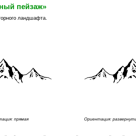
рный пейзаж»
горного ландшафта.
ация: прямая
Ориентация: развернут