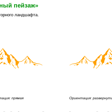
рный пейзаж»
горного ландшафта.
ация: прямая
Ориентация: развернут