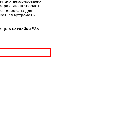
дет для декорирования
мерах, что позволяет
использована для
рков, смартфонов и
ощью наклейки "За