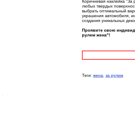
Коричневая наклейка "За 
любых твердых поверхност
выбрать оптимальный вари
украшения автомобиля, ин
создания уникальных дек
Проявите свою индивиду
рулем жена"!
Теги:
жена
,
за рулем