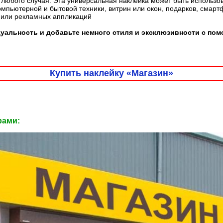
любого случая. Эта универсальная наклейка может быть использо
омпьютерной и бытовой техники, витрин или окон, подарков, смарт
 или рекламных аппликаций
уальность и добавьте немного стиля и эксклюзивности с по
Купить наклейку «Магазин»
рами: