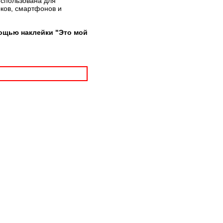
использована для
рков, смартфонов и
ощью наклейки "Это мой