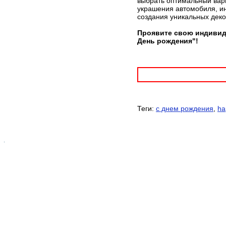
выбрать оптимальный вари
украшения автомобиля, ин
создания уникальных дек
Проявите свою индивиду
День рождения"!
Теги:
с днем рождения
,
ha