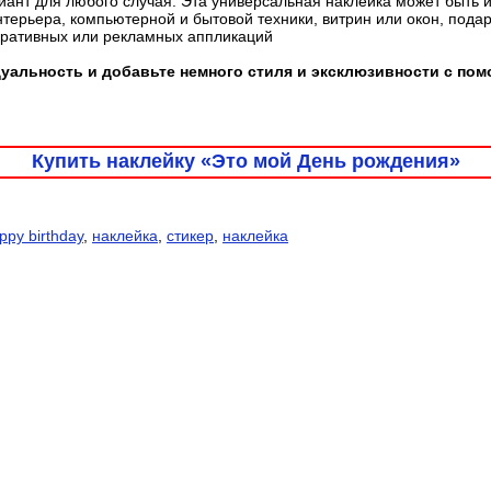
ант для любого случая. Эта универсальная наклейка может быть 
терьера, компьютерной и бытовой техники, витрин или окон, пода
оративных или рекламных аппликаций
альность и добавьте немного стиля и эксклюзивности с пом
Купить наклейку «Это мой День рождения»
ppy birthday
,
наклейка
,
стикер
,
наклейка