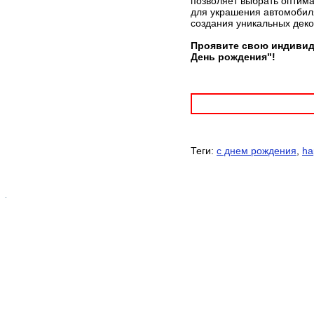
позволяет выбрать оптима
для украшения автомобиля
создания уникальных дек
Проявите свою индивиду
День рождения"!
Теги:
с днем рождения
,
ha