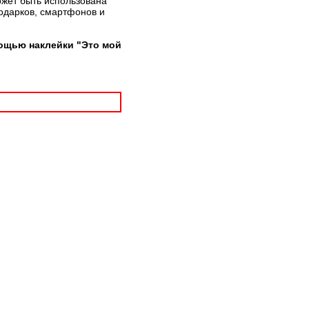
ожет быть использована
подарков, смартфонов и
ощью наклейки "Это мой