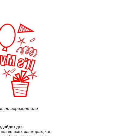
ая по горизонтали
одойдет для
на во всех размерах, что