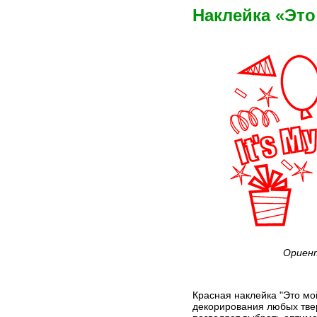
Наклейка «Эт
Ориент
Красная наклейка "Это мо
декорирования любых твер