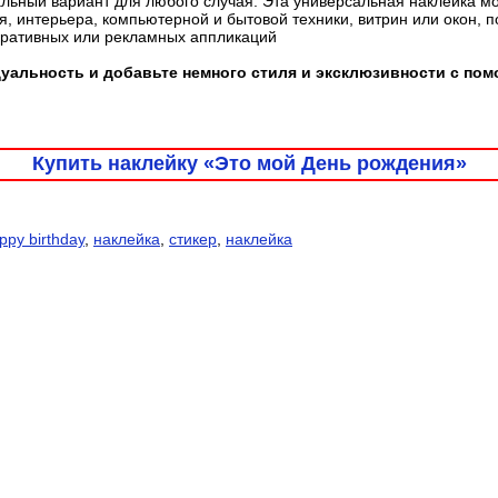
льный вариант для любого случая. Эта универсальная наклейка м
, интерьера, компьютерной и бытовой техники, витрин или окон, 
оративных или рекламных аппликаций
альность и добавьте немного стиля и эксклюзивности с пом
Купить наклейку «Это мой День рождения»
ppy birthday
,
наклейка
,
стикер
,
наклейка