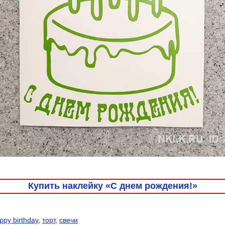
Купить наклейку «С днем рождения!»
ppy birthday
,
торт
,
свечи