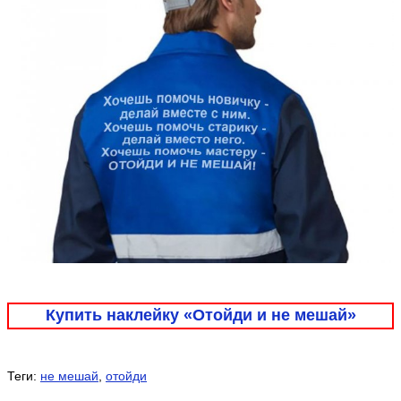
Купить наклейку «Отойди и не мешай»
Теги:
не мешай
,
отойди