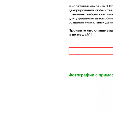
Фиолетовая наклейка "Ото
декорирования любых твер
позволяет выбрать оптима
для украшения автомобиля
создания уникальных дек
Проявите свою индивид
и не мешай"!
Фотографии c приме