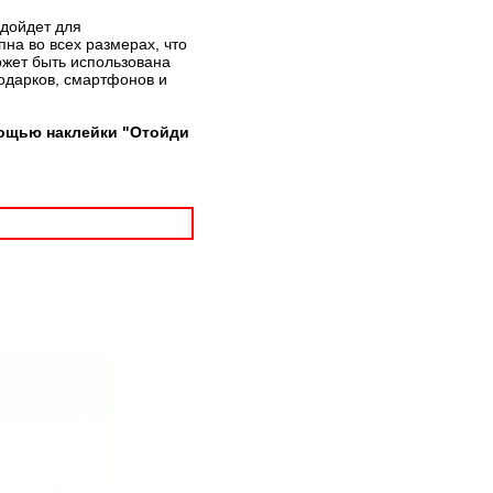
одойдет для
на во всех размерах, что
ожет быть использована
подарков, смартфонов и
мощью наклейки "Отойди