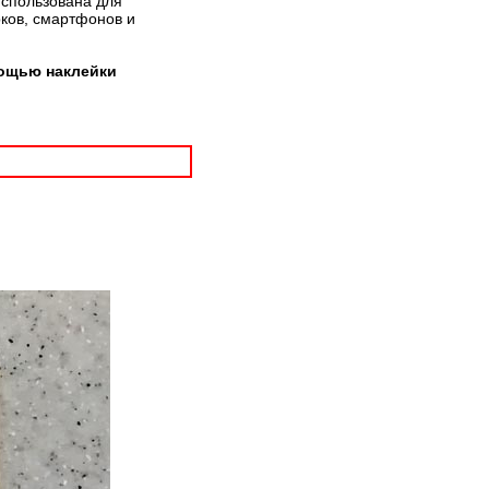
использована для
рков, смартфонов и
мощью наклейки