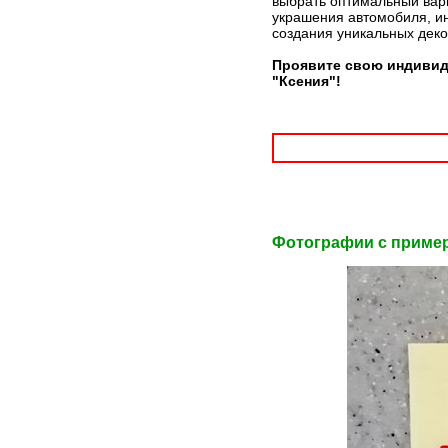
выбрать оптимальный вари
украшения автомобиля, ин
создания уникальных дек
Проявите свою индивид
"Ксения"!
Фотографии c приме