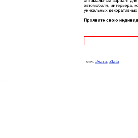
оптимальный вариант для 
автомобиля, интерьера, к
уникальных декоративных
Проявите свою индивиду
Теги:
Злата
,
Zlata