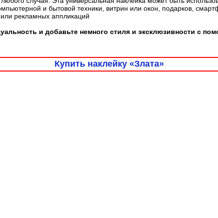
любого случая. Эта универсальная наклейка может быть использо
омпьютерной и бытовой техники, витрин или окон, подарков, смарт
 или рекламных аппликаций
альность и добавьте немного стиля и эксклюзивности с пом
Купить наклейку «Злата»