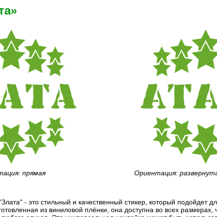
та»
ация: прямая
Ориентация: развернут
"Злата" - это стильный и качественный стикер, который подойдет 
готовленная из виниловой плёнки, она доступна во всех размерах, 