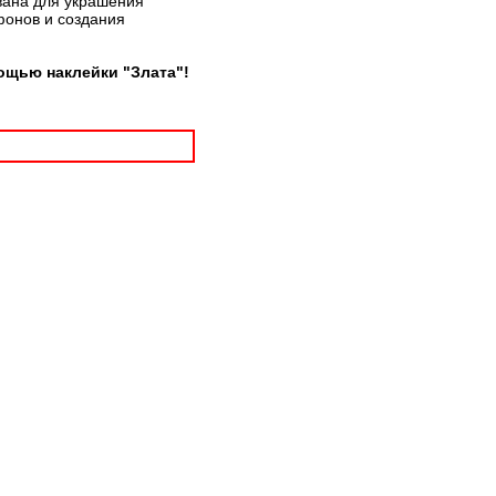
вана для украшения
фонов и создания
ощью наклейки "Злата"!