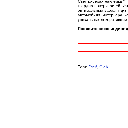
Светло-серая наклейка "Г
твердых поверхностей. Из
оптимальный вариант для 
автомобиля, интерьера, к
уникальных декоративных
Проявите свою индивиду
Теги:
Глеб
,
Gleb