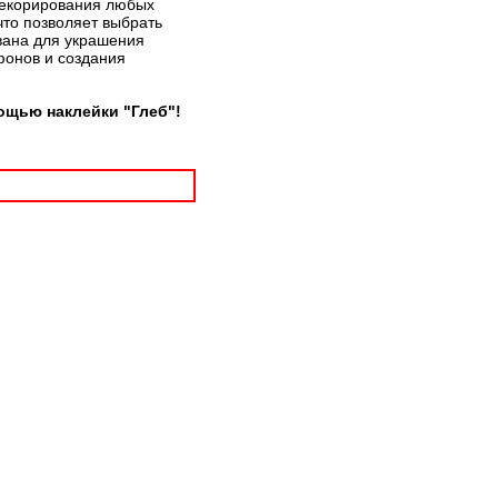
 декорирования любых
что позволяет выбрать
вана для украшения
фонов и создания
ощью наклейки "Глеб"!