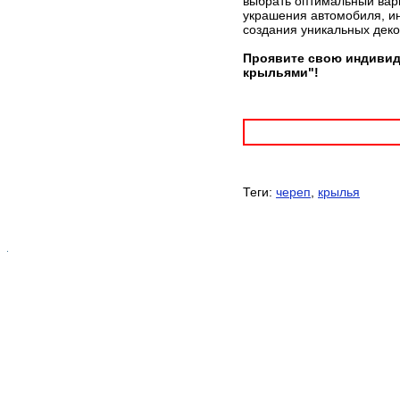
выбрать оптимальный вари
украшения автомобиля, ин
создания уникальных дек
Проявите свою индивиду
крыльями"!
Теги:
череп
,
крылья