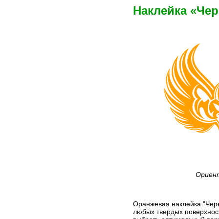
Наклейка «Че
Ориент
Оранжевая наклейка "Чере
любых твердых поверхност