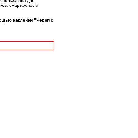
использована для
рков, смартфонов и
ощью наклейки "Череп с