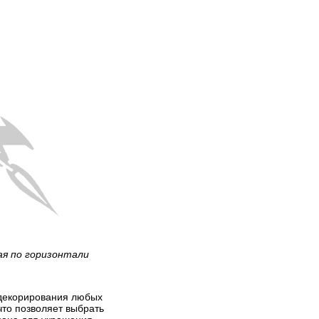
ая по горизонтали
я декорирования любых
что позволяет выбрать