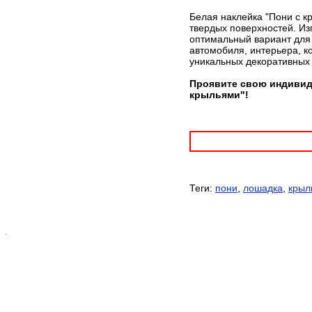
Белая наклейка "Пони с к
твердых поверхностей. Из
оптимальный вариант для 
автомобиля, интерьера, к
уникальных декоративных
Проявите свою индивиду
крыльями"!
Теги:
пони
,
лошадка
,
крыл