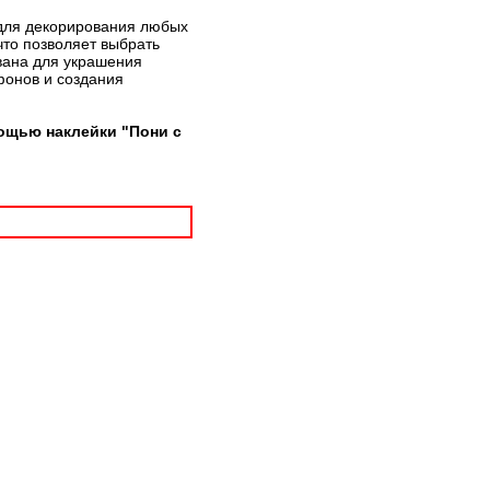
 для декорирования любых
что позволяет выбрать
вана для украшения
фонов и создания
ощью наклейки "Пони с