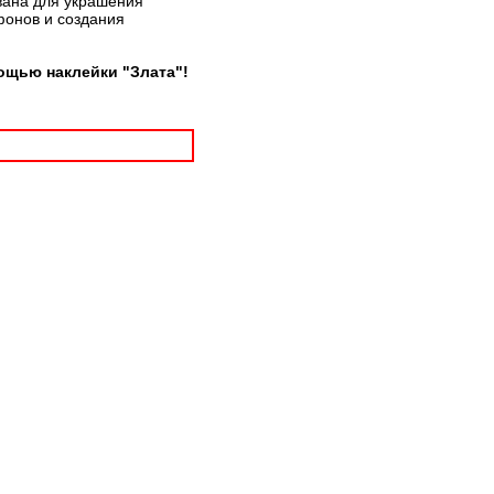
вана для украшения
фонов и создания
ощью наклейки "Злата"!