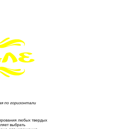
ая по горизонтали
рирования любых твердых
оляет выбрать