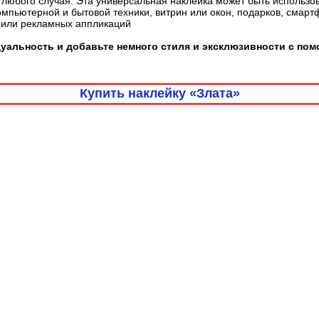
любого случая. Эта универсальная наклейка может быть использо
омпьютерной и бытовой техники, витрин или окон, подарков, смарт
 или рекламных аппликаций
альность и добавьте немного стиля и эксклюзивности с пом
Купить наклейку «Злата»