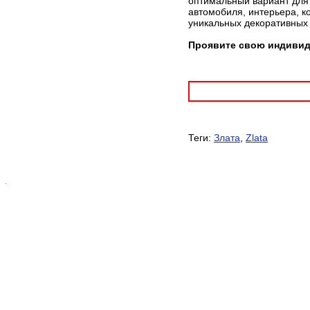
оптимальный вариант для 
автомобиля, интерьера, к
уникальных декоративных
Проявите свою индивиду
Теги:
Злата
,
Zlata