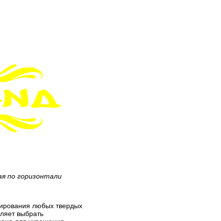
ая по горизонтали
орирования любых твердых
оляет выбрать