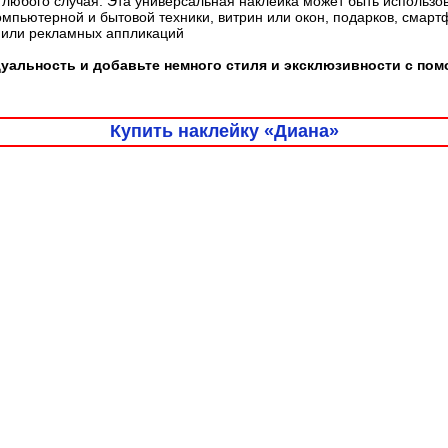
любого случая. Эта универсальная наклейка может быть использо
омпьютерной и бытовой техники, витрин или окон, подарков, смарт
 или рекламных аппликаций
альность и добавьте немного стиля и эксклюзивности с пом
Купить наклейку «Диана»