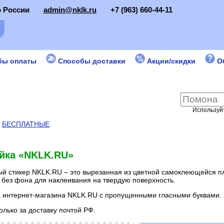
о России
admin@nklk.ru
+7 (963) 660-44-11
бы оплаты
Способы доставки
Акции/скидки
О
Используйт
:
БЕСПЛАТНЫЕ
йка «NKLK.RU»
й стикер NKLK.RU – это вырезанная из цветной самоклеющейся п
 без фона для наклеивания на твердую поверхность.
 интернет-магазина NKLK.RU с пропущенными гласными буквами.
олько за доставку почтой РФ.