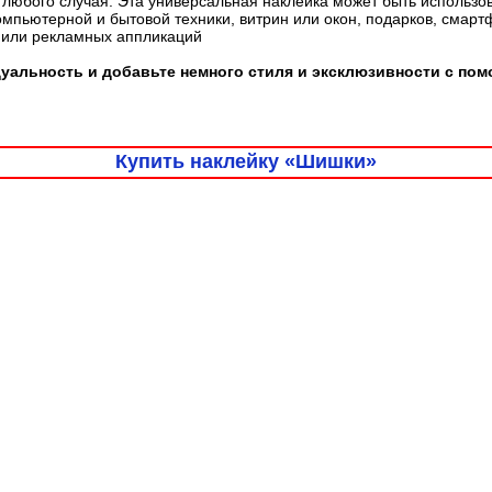
любого случая. Эта универсальная наклейка может быть использо
омпьютерной и бытовой техники, витрин или окон, подарков, смарт
 или рекламных аппликаций
уальность и добавьте немного стиля и эксклюзивности с по
Купить наклейку «Шишки»