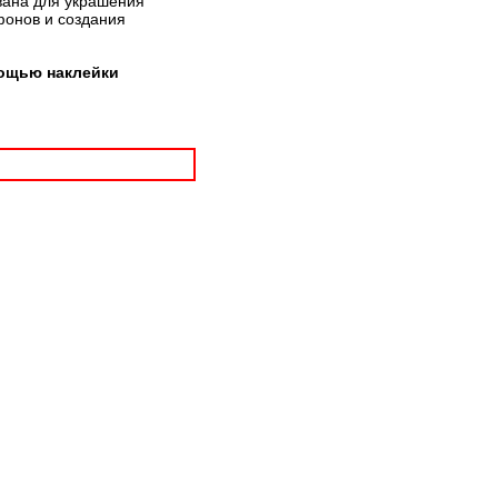
вана для украшения
фонов и создания
мощью наклейки