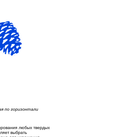
ая по горизонтали
рирования любых твердых
оляет выбрать