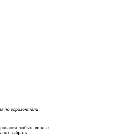
ая по горизонтали
рирования любых твердых
оляет выбрать