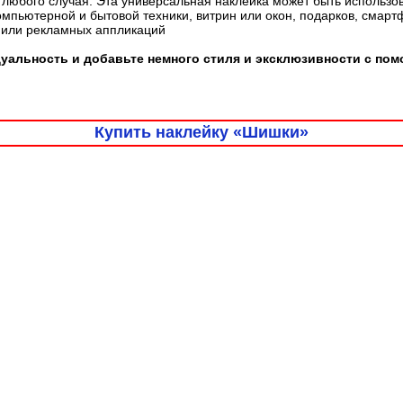
любого случая. Эта универсальная наклейка может быть использо
омпьютерной и бытовой техники, витрин или окон, подарков, смарт
 или рекламных аппликаций
уальность и добавьте немного стиля и эксклюзивности с по
Купить наклейку «Шишки»