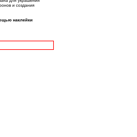
вана для украшения
фонов и создания
мощью наклейки