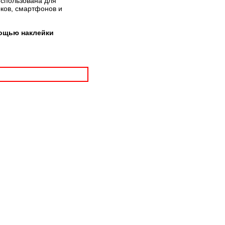
использована для
рков, смартфонов и
мощью наклейки