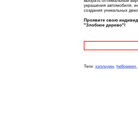
выбрать оптимальный вари
украшения автомобиля, ин
создания уникальных дек
Проявите свою индивид
"Злобное дерево"!
Теги:
хэллоуин
,
helloween