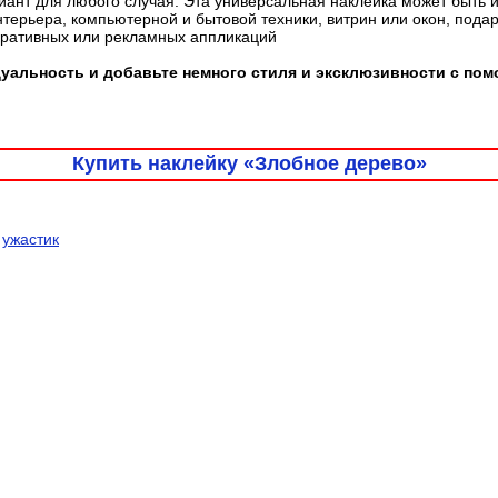
ант для любого случая. Эта универсальная наклейка может быть 
терьера, компьютерной и бытовой техники, витрин или окон, пода
оративных или рекламных аппликаций
уальность и добавьте немного стиля и эксклюзивности с по
Купить наклейку «Злобное дерево»
,
ужастик