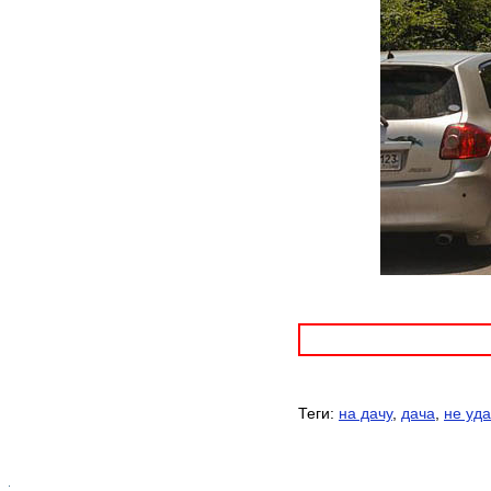
Теги:
на дачу
,
дача
,
не уд