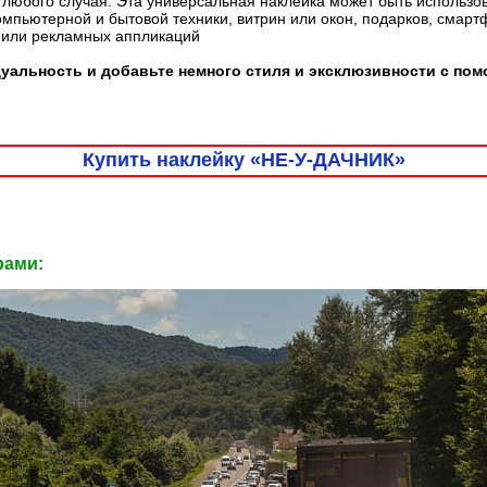
любого случая. Эта универсальная наклейка может быть использо
омпьютерной и бытовой техники, витрин или окон, подарков, смарт
 или рекламных аппликаций
альность и добавьте немного стиля и эксклюзивности с пом
Купить наклейку «НЕ-У-ДАЧНИК»
рами: