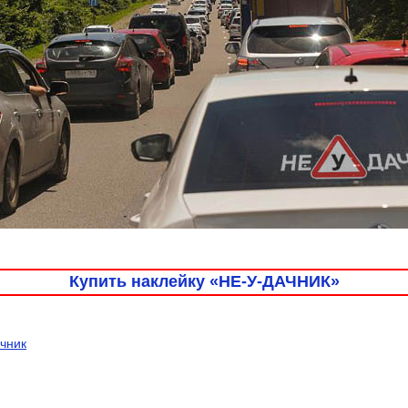
Купить наклейку «НЕ-У-ДАЧНИК»
ачник