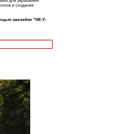
вана для украшения
фонов и создания
ощью наклейки "НЕ-У-