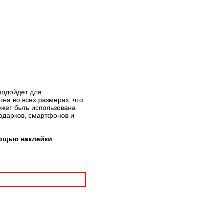
 подойдет для
на во всех размерах, что
ожет быть использована
подарков, смартфонов и
мощью наклейки