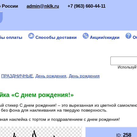
о России
admin@nklk.ru
+7 (963) 660-44-11
бы оплаты
Способы доставки
Акции/скидки
О
Используйт
:
ПРАЗДНИЧНЫЕ
,
День рождения
,
День рождения
йка «С днем рождения!»
й стикер С днем рождения! – это вырезанная из цветной самокле
 без фона для наклеивания на твердую поверхность.
ная наклейка с тортом и поздравлением с днем рождения!
258
ID: