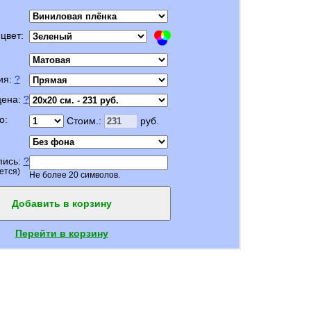
цвет:
ия:
?
цена:
?
о:
Стоим.:
руб.
пись:
?
ется)
Не более 20 символов.
Добавить в корзину
Перейти в корзину