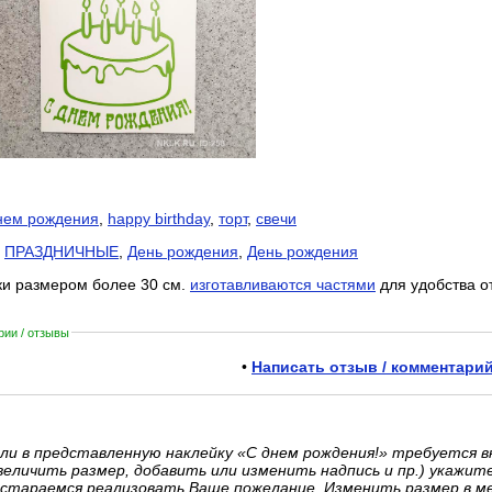
нем рождения
,
happy birthday
,
торт
,
свечи
:
ПРАЗДНИЧНЫЕ
,
День рождения
,
День рождения
ки размером более 30 см.
изготавливаются частями
для удобства о
ии / отзывы
•
Написать отзыв / комментарий
ли в представленную наклейку «С днем рождения!» требуется 
величить размер, добавить или изменить надпись и пр.) укажит
стараемся реализовать Ваше пожелание. Изменить размер в м