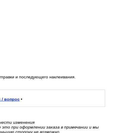
тправки и последующего наклеивания.
 / вопрос
•
внести изменения
е это при оформлении заказа в примечании и мы
еньшую сторону не возможно.