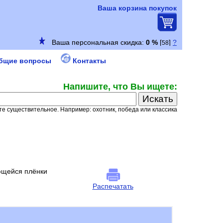
Ваша корзина покупок
бщие вопросы
Контакты
Напишите, что Вы ищете:
е существительное. Например: охотник, победа или классика
ющейся плёнки
Распечатать